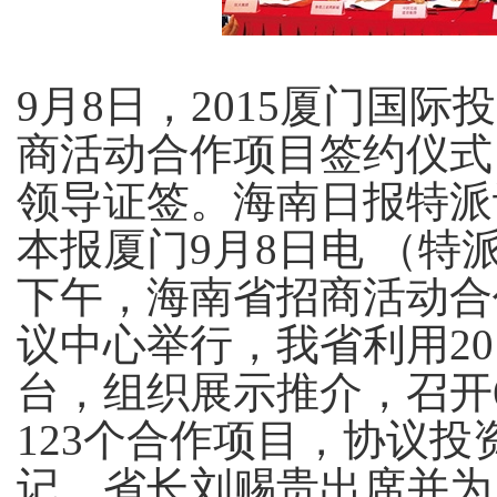
9
月
8
日，
2015
厦门国际投
商活动合作项目签约仪式
领导证签。海南日报特派记
本报厦门
9
月
8
日电 （特
下午，海南省招商活动合
议中心举行，我省利用
20
台，组织展示推介，召开
123
个合作项目，协议投
记、省长刘赐贵出席并为