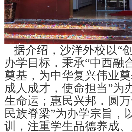
据介绍，沙洋外校
以
“
办学目标，秉承“
中西融
奠基，为
中华复兴伟业
奠
成人成才，
使命担当
”为
生命运；
惠民兴邦
，圆
万
民族
脊梁
”为办学宗旨，
训，注重学生
品德
养成
、