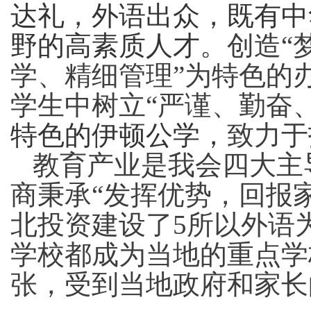
达礼
，
外语出众
，
既有中
野的
高素质
人才
。
创造
“
学
、精细管理
”为特色的
学生中树立“严谨、勤奋
特色的伊顿公学
，
致力于
教育产业是我会四大主
商秉承
“发挥优势，回报
北投资建设了5所以外语
学校都成为当地的重点学
张，受到当地政府和家长