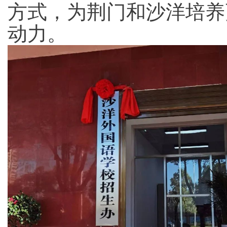
方
式，
为
荆门和沙洋
培养
动力。