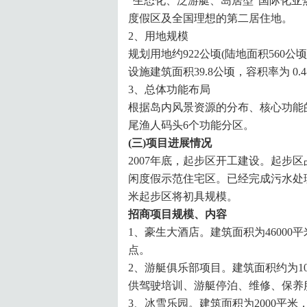
“生态化、泛游艇、岛居型”国际化
度假区及全国理想的第二居住地。
2、用地规模
规划用地约922公顷(陆地面积560公
设施建筑面积39.8公顷，容积率为 0.4-
3、总体功能布局
根据岛内风景资源的分布、核心功能
尾渔人码头6个功能分区。
(三)项目进展情况
2007年底，起步区开工建设。起步
闲度假示范住宅区。已经完成污水处理
米起步区将初具规模。
招商项目规模、内容
1、豪生大酒店。建筑面积为4600
点。
2、游艇俱乐部项目。建筑面积约为1
供驾驶培训、游艇停泊、维修、保养
3、冰雪乐园。建筑面积为2000平