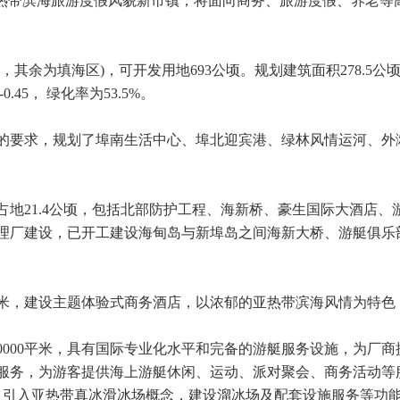
亚热带滨海旅游度假风貌新市镇，将面向商务、旅游度假、养老等
顷，其余为填海区)，可开发用地693公顷。规划建筑面积278.5公
0.45， 绿化率为53.5%。
的要求，规划了埠南生活中心、埠北迎宾港、绿林风情运河、外
区占地21.4公顷，包括北部防护工程、海新桥、豪生国际大酒店
厂建设，已开工建设海甸岛与新埠岛之间海新大桥、游艇俱乐部。
0平米，建设主题体验式商务酒店，以浓郁的亚热带滨海风情为特
0000平米，具有国际专业化水平和完备的游艇服务设施，为厂
服务，为游客提供海上游艇休闲、运动、派对聚会、商务活动等
米，引入亚热带真冰滑冰场概念，建设溜冰场及配套设施服务等功