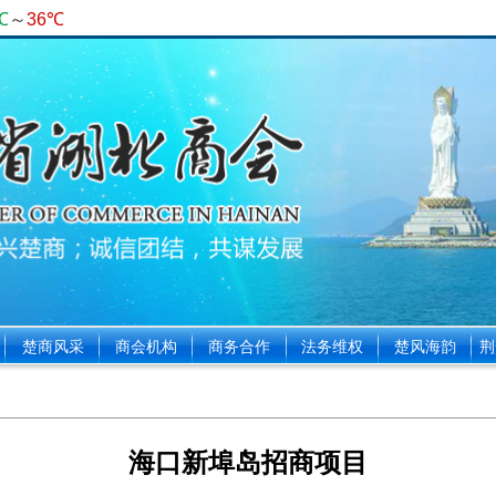
楚商风采
商会机构
商务合作
法务维权
楚风海韵
荆
海口新埠岛招商项目